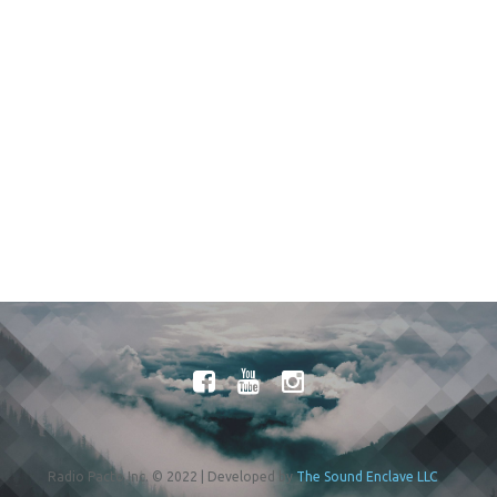
Fuente:
Univision
El esta semana una corte del Distrito de Columbia anunció los
términos de un acuerdo judicial entre el gobierno y
organizaciones para permitir que ciertos inmigrantes amparados
bajo un Estatus de protección Temporal (TPS) reciban la
residencia legal permanente (Green Card o tarjeta verde). Estos
son los detalles:
Radio Pacto Inc. © 2022 | Developed by
The Sound Enclave LLC